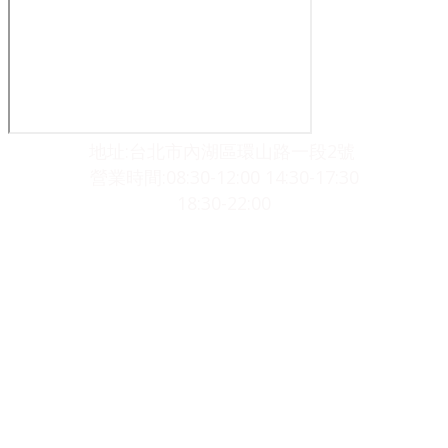
地址:台北市內湖區環山路一段2號
營業時間:08:30-12:00 14:30-17:30
​18:30-22:00
Copyright © 2020
陳森豊聯合診所
All rights reserved.
Designed by
春發創意企劃有限公司