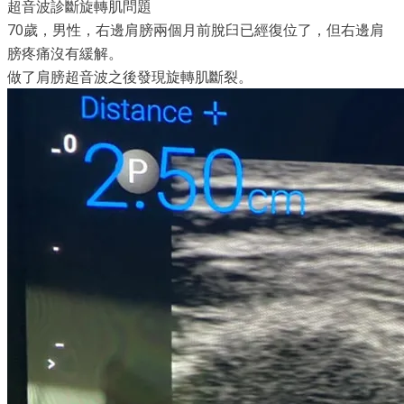
超音波診斷旋轉肌問題
70歲
，
男性，右邊肩膀兩個月前脫臼已經復位了
，
但右邊肩
膀疼痛沒有緩解。
​做了肩膀超音波之後發現旋轉肌斷裂。