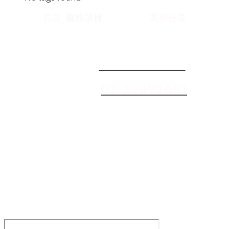
首頁
服務項目
醫師介紹
案例分享
聯絡我們
服務專線:
02-27990361
2F復健科:
02-27977091